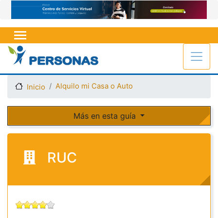
Pasar
al
contenido
principal
Alquilo mi Casa o Auto
Inicio
Más en esta guía
RUC