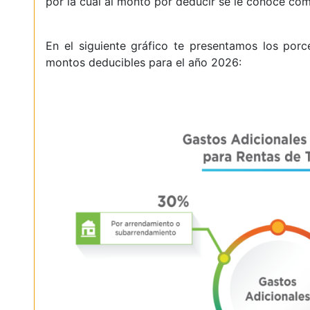
por la cual al monto por deducir se le conoce co
En el siguiente gráfico te presentamos los por
montos deducibles para el año 2026: