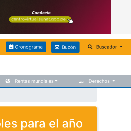
Cronograma
Buscador
Buzón
Rentas mundiales
Derechos
les para el año