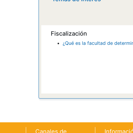
Fiscalización
¿
Qué es la facultad de determin
Footer menu
Canales de
Informaci