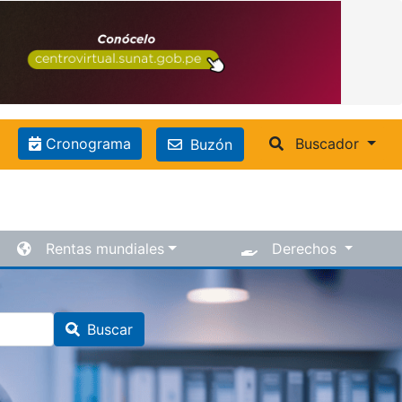
Cronograma
Buscador
Buzón
Rentas mundiales
Derechos
Buscar