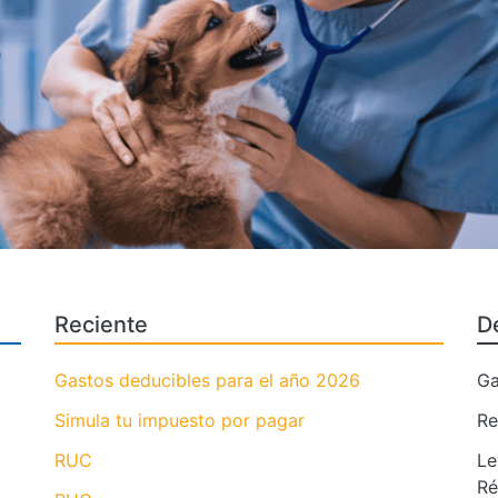
Reciente
D
Gastos deducibles para el año 2026
Ga
Simula tu impuesto por pagar
Re
RUC
Le
Ré