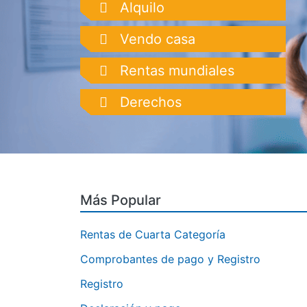
Font
Alquilo
Icon
Awesome
Font
Vendo casa
Icon
Awesome
Font
Rentas mundiales
Icon
Awesome
Font
Derechos
Icon
Awesome
Icon
Más Popular
Rentas de Cuarta Categoría
Comprobantes de pago y Registro
Registro