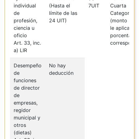
individual
(Hasta el
7UIT
Cuarta
de
límite de las
Categoría
profesión,
24 UIT)
(monto al q
ciencia u
le aplica el
oficio
porcentaje
Art. 33, inc.
correspondi
a) LIR
Desempeño
No hay
de
deducción
funciones
de director
de
empresas,
regidor
municipal y
otros
(dietas)