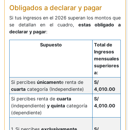
Obligados a declarar y pagar
Si tus ingresos en el 2026 superan los montos que
se detallan en el cuadro,
estas obligado a
declarar y pagar
:
Supuesto
Total de
Ingresos
mensuales
superiores
a:
Si percibes
únicament
e renta de
S/
cuarta
categoría (Independiente)
4,010.00
Si percibes renta de
cuarta
S/
(independiente)
y quinta
categoría
4,010.00
(dependiente)
1. Si percibes
exclusivamente
S/