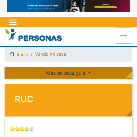
Pasar
al
contenido
principal
Vendo mi casa
Inicio
Más en esta guía
RUC