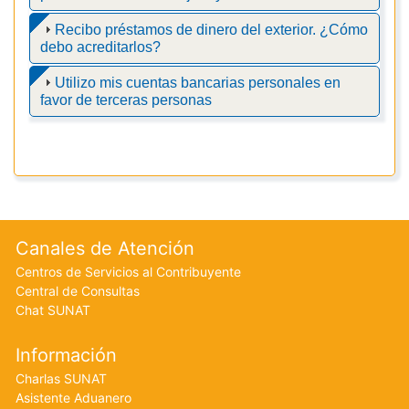
Recibo préstamos de dinero del exterior. ¿Cómo
debo acreditarlos?
Utilizo mis cuentas bancarias personales en
favor de terceras personas
Footer menu
Canales de Atención
Centros de Servicios al Contribuyente
Central de Consultas
Chat SUNAT
Información
Charlas SUNAT
Asistente Aduanero