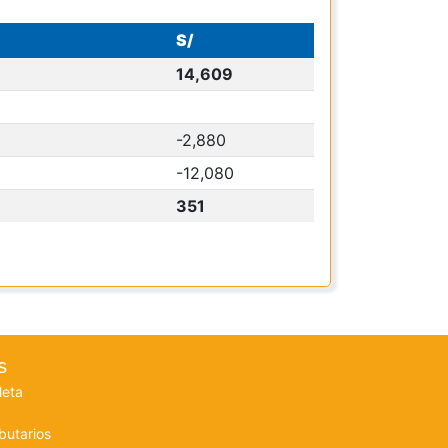
S/
14,609
-2,880
-12,080
351
s
leta
butarios