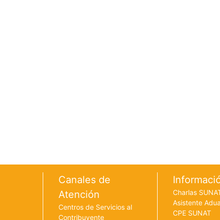
Footer menu
Canales de
Informaci
Charlas SUNA
Atención
Asistente Adu
Centros de Servicios al
CPE SUNAT
Contribuyente