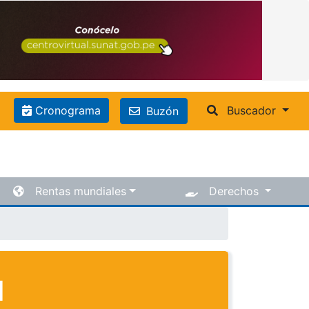
Cronograma
Buscador
Buzón
Rentas mundiales
Derechos
I