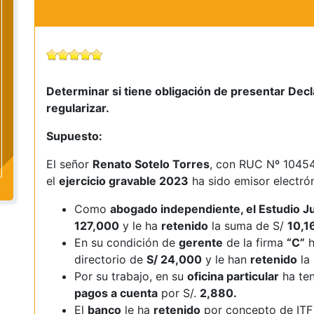
Determinar si tiene obligación de presentar Dec
regularizar.
Supuesto:
El señor
Renato Sotelo Torres
, con RUC Nº 1045
el
ejercicio gravable 2023
ha sido emisor electró
Como
abogado independiente, el Estudio Ju
127,000
y le ha
retenido
la suma de S/
10,1
En su condición de
gerente
de la firma
“C”
h
directorio de
S/ 24,000
y le han
retenido
la
Por su trabajo, en su
oficina particular
ha ten
pagos a cuenta
por S/.
2,880.
El
banco
le ha
retenido
por concepto de ITF 