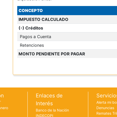
CONCEPTO
IMPUESTO CALCULADO
(-) Créditos
Pagos a Cuenta
Retenciones
MONTO PENDIENTE POR PAGAR
ón
Enlaces de
Servicio
T
Alerta mi bo
Interés
anero
Denuncias
Banco de la Nación
Remates Tri
INDECOPI