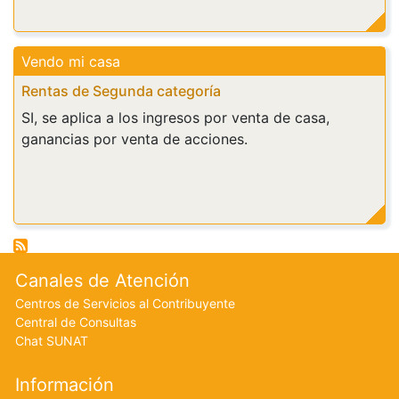
Vendo mi casa
Rentas de Segunda categoría
SI, se aplica a los ingresos por venta de casa,
ganancias por venta de acciones.
Footer menu
Canales de Atención
Centros de Servicios al Contribuyente
Central de Consultas
Chat SUNAT
Información